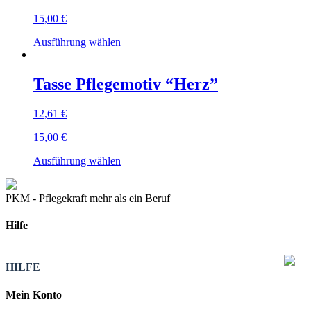
Optionen
15,00
€
können
auf
Dieses
Ausführung wählen
der
Produkt
Produktseite
weist
gewählt
mehrere
Tasse Pflegemotiv “Herz”
werden
Varianten
auf.
12,61
€
Die
Optionen
15,00
€
können
auf
Dieses
Ausführung wählen
der
Produkt
Produktseite
weist
gewählt
mehrere
PKM - Pflegekraft mehr als ein Beruf
werden
Varianten
auf.
Hilfe
Die
Optionen
können
HILFE
auf
der
Mein Konto
Produktseite
gewählt