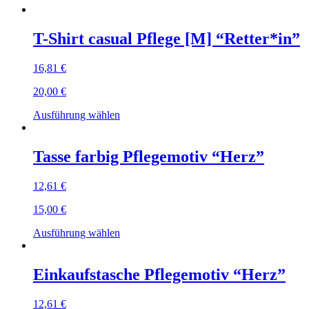
T-Shirt casual Pflege [M] “Retter*in”
16,81
€
20,00
€
Dieses
Ausführung wählen
Produkt
weist
mehrere
Tasse farbig Pflegemotiv “Herz”
Varianten
auf.
12,61
€
Die
Optionen
15,00
€
können
auf
Dieses
Ausführung wählen
der
Produkt
Produktseite
weist
gewählt
mehrere
Einkaufstasche Pflegemotiv “Herz”
werden
Varianten
auf.
12,61
€
Die