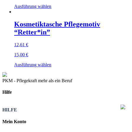
auf
Dieses
Ausführung wählen
der
Produkt
Produktseite
weist
gewählt
mehrere
Kosmetiktasche Pflegemotiv
werden
Varianten
“Retter*in”
auf.
Die
Optionen
12,61
€
können
auf
15,00
€
der
Dieses
Produktseite
Ausführung wählen
Produkt
gewählt
weist
werden
mehrere
PKM - Pflegekraft mehr als ein Beruf
Varianten
auf.
Hilfe
Die
Optionen
können
HILFE
auf
der
Mein Konto
Produktseite
gewählt